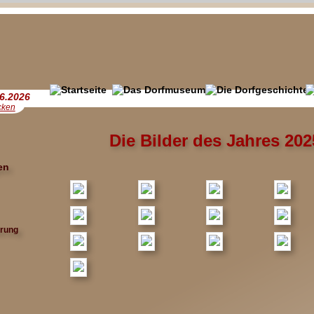
06.2026
icken
Die Bilder des Jahres 202
en
ärung