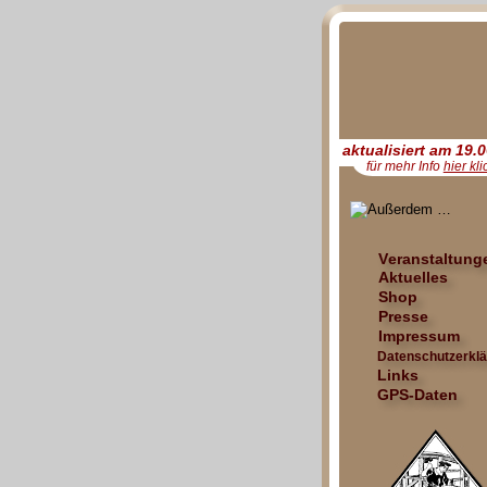
aktualisiert am 19.
für mehr Info 
hier kl
Veranstaltung
Aktuelles
Shop
Presse
Impressum
Datenschutzerkl
Links
GPS-Daten